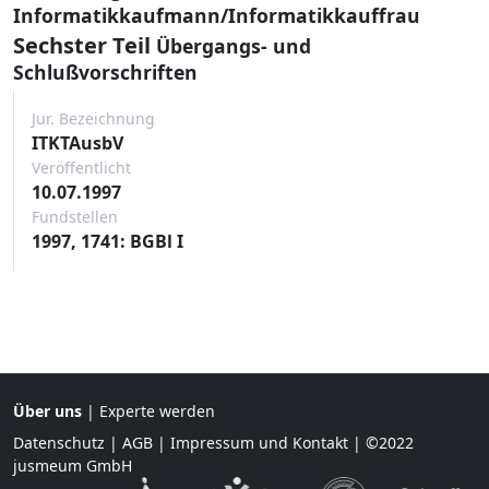
Informatikkaufmann/Informatikkauffrau
Sechster Teil
Übergangs- und
Schlußvorschriften
Jur. Bezeichnung
ITKTAusbV
Veröffentlicht
10.07.1997
Fundstellen
1997, 1741: BGBl I
Über uns
|
Experte werden
Datenschutz
|
AGB
|
Impressum und Kontakt
| ©2022
jusmeum GmbH