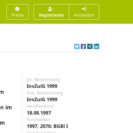
Preise
Registrieren
Anmelden
Jur. Bezeichnung
InvZulG 1999
im
Pub. Bezeichnung
InvZulG 1999
Veröffentlicht
en im
18.08.1997
Fundstellen
im
1997, 2070: BGBl I
Standangaben