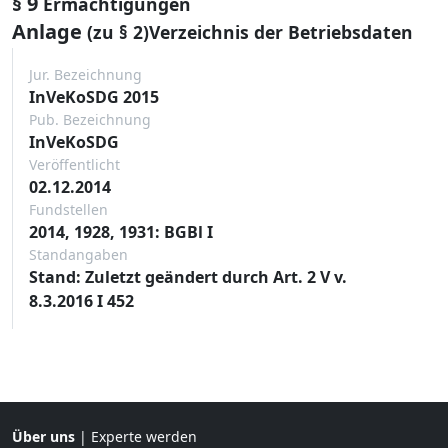
§ 9
Ermächtigungen
Anlage
(zu § 2)Verzeichnis der Betriebsdaten
Jur. Bezeichnung
InVeKoSDG 2015
Pub. Bezeichnung
InVeKoSDG
Veröffentlicht
02.12.2014
Fundstellen
2014, 1928, 1931: BGBl I
Standangaben
Stand: Zuletzt geändert durch Art. 2 V v.
8.3.2016 I 452
Über uns
|
Experte werden