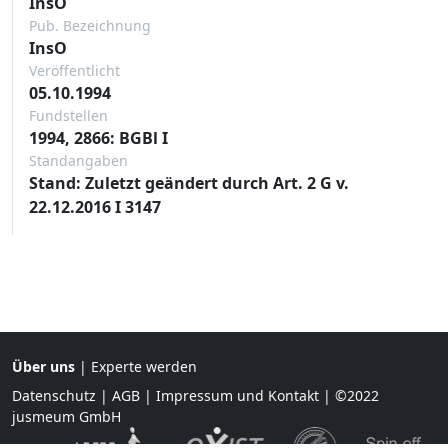
InsO
Pub. Bezeichnung
InsO
Veröffentlicht
05.10.1994
Fundstellen
1994, 2866: BGBl I
Standangaben
Stand: Zuletzt geändert durch Art. 2 G v.
22.12.2016 I 3147
Über uns
|
Experte werden
Datenschutz
|
AGB
|
Impressum und Kontakt
| ©2022
jusmeum GmbH