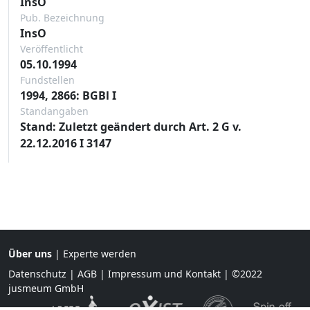
InsO
Pub. Bezeichnung
InsO
Veröffentlicht
05.10.1994
Fundstellen
1994, 2866: BGBl I
Standangaben
Stand: Zuletzt geändert durch Art. 2 G v.
22.12.2016 I 3147
Über uns
|
Experte werden
Datenschutz
|
AGB
|
Impressum und Kontakt
| ©2022
jusmeum GmbH