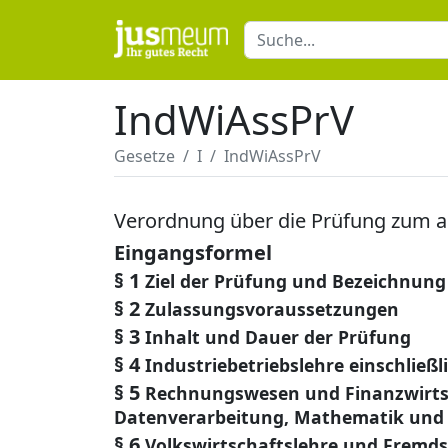
IndWiAssPrV
Gesetze
I
IndWiAssPrV
Verordnung über die Prüfung zum an
Eingangsformel
§ 1
Ziel der Prüfung und Bezeichnung
§ 2
Zulassungsvoraussetzungen
§ 3
Inhalt und Dauer der Prüfung
§ 4
Industriebetriebslehre einschließ
§ 5
Rechnungswesen und Finanzwirtsch
Datenverarbeitung, Mathematik und S
§ 6
Volkswirtschaftslehre und Fremd