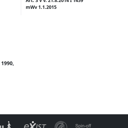
Art. 3 V v. 21.8.2014 I 1459
mWv 1.1.2015
 1990,