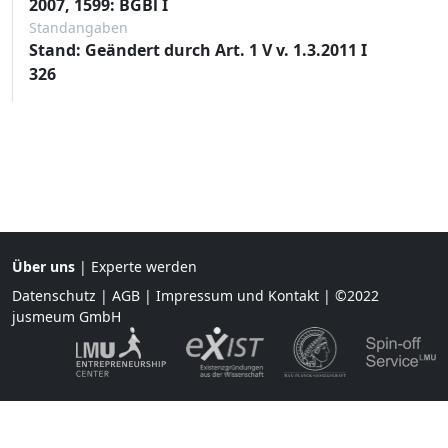
2007, 1599: BGBl I
Standangaben
Stand: Geändert durch Art. 1 V v. 1.3.2011 I
326
Über uns
|
Experte werden
Datenschutz
|
AGB
|
Impressum und Kontakt
| ©2022
jusmeum GmbH