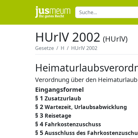
HUrlV 2002
(HUrlV)
Gesetze
H
HUrlV 2002
Heimaturlaubsverord
Verordnung über den Heimaturlaub
Eingangsformel
§ 1
Zusatzurlaub
§ 2
Wartezeit, Urlaubsabwicklung
§ 3
Reisetage
§ 4
Fahrkostenzuschuss
§ 5
Ausschluss des Fahrkostenzuschu