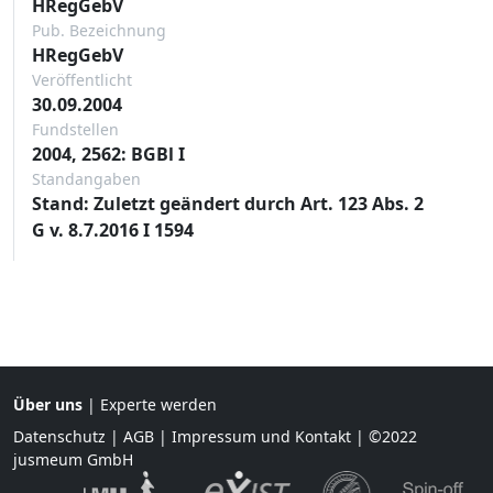
HRegGebV
Pub. Bezeichnung
HRegGebV
Veröffentlicht
30.09.2004
Fundstellen
2004, 2562: BGBl I
Standangaben
Stand: Zuletzt geändert durch Art. 123 Abs. 2
G v. 8.7.2016 I 1594
Über uns
|
Experte werden
Datenschutz
|
AGB
|
Impressum und Kontakt
| ©2022
jusmeum GmbH