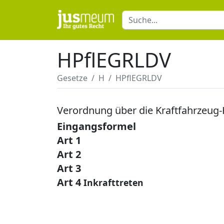
HPflEGRLDV
Gesetze
H
HPflEGRLDV
Verordnung über die Kraftfahrzeug-
Eingangsformel
Art 1
Art 2
Art 3
Art 4
Inkrafttreten