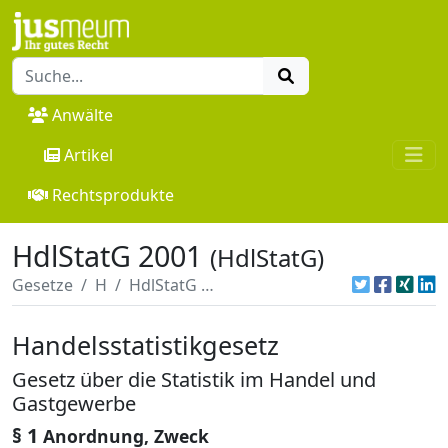
Anwälte
Artikel
Rechtsprodukte
HdlStatG 2001
(HdlStatG)
Gesetze
H
HdlStatG 2001
Handelsstatistikgesetz
Gesetz über die Statistik im Handel und
Gastgewerbe
§ 1
Anordnung, Zweck