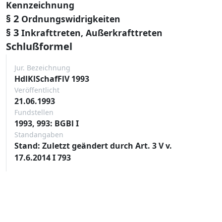
Kennzeichnung
§ 2
Ordnungswidrigkeiten
§ 3
Inkrafttreten, Außerkrafttreten
Schlußformel
Jur. Bezeichnung
HdlKlSchafFlV 1993
Veröffentlicht
21.06.1993
Fundstellen
1993, 993: BGBl I
Standangaben
Stand: Zuletzt geändert durch Art. 3 V v.
17.6.2014 I 793