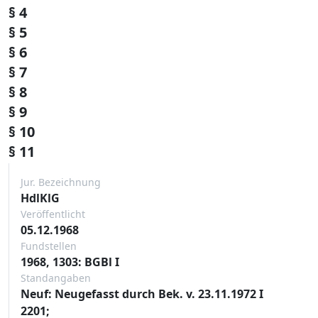
§ 4
§ 5
§ 6
§ 7
§ 8
§ 9
§ 10
§ 11
Jur. Bezeichnung
HdlKlG
Veröffentlicht
05.12.1968
Fundstellen
1968, 1303: BGBl I
Standangaben
Neuf: Neugefasst durch Bek. v. 23.11.1972 I
2201;