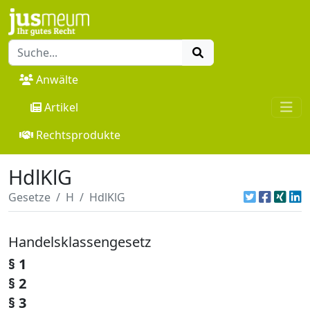
Anwälte
Artikel
Rechtsprodukte
HdlKlG
Gesetze
H
HdlKlG
Handelsklassengesetz
§ 1
§ 2
§ 3