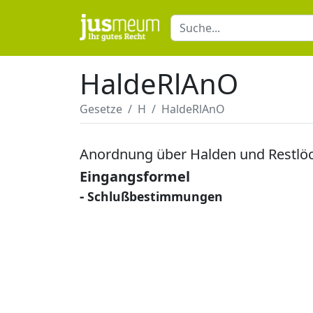
HaldeRlAnO
Gesetze
H
HaldeRlAnO
Anordnung über Halden und Restlö
Eingangsformel
-
Schlußbestimmungen