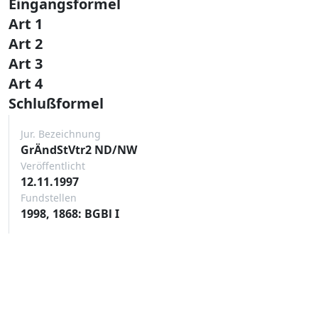
Eingangsformel
Art 1
Art 2
Art 3
Art 4
Schlußformel
Jur. Bezeichnung
GrÄndStVtr2 ND/NW
Veröffentlicht
12.11.1997
Fundstellen
1998, 1868: BGBl I