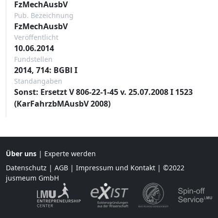
FzMechAusbV
Pub. Bezeichnung
FzMechAusbV
Veröffentlicht
10.06.2014
Fundstellen
2014, 714: BGBl I
Standangaben
Sonst: Ersetzt V 806-22-1-45 v. 25.07.2008 I 1523
(KarFahrzbMAusbV 2008)
Über uns
|
Experte werden
Datenschutz
|
AGB
|
Impressum und Kontakt
| ©2022
jusmeum GmbH