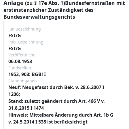
Anlage
(zu § 17e Abs. 1)Bundesfernstraßen mit
erstinstanzlicher Zuständigkeit des
Bundesverwaltungsgerichts
Jur. Bezeichnung
FStrG
Pub. Bezeichnung
FStrG
Veröffentlicht
06.08.1953
Fundstellen
1953, 903: BGBl I
Standangaben
Neuf: Neugefasst durch Bek. v. 28.6.2007 I
1206;
Stand: zuletzt geändert durch Art. 466 V v.
31.8.2015 I 1474
Hinweis: Mittelbare Änderung durch Art. 1b G
v. 24.5.2014 I 538 ist berücksichtigt