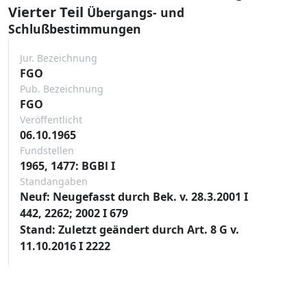
Vierter Teil
Übergangs- und
Schlußbestimmungen
Jur. Bezeichnung
FGO
Pub. Bezeichnung
FGO
Veröffentlicht
06.10.1965
Fundstellen
1965, 1477: BGBl I
Standangaben
Neuf: Neugefasst durch Bek. v. 28.3.2001 I
442, 2262; 2002 I 679
Stand: Zuletzt geändert durch Art. 8 G v.
11.10.2016 I 2222