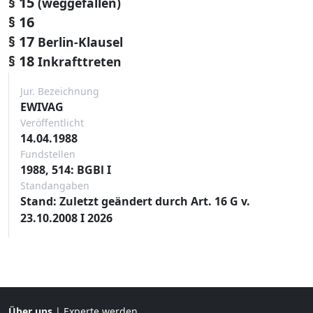
§ 15
(weggefallen)
§ 16
§ 17
Berlin-Klausel
§ 18
Inkrafttreten
Jur. Bezeichnung
EWIVAG
Veröffentlicht
14.04.1988
Fundstellen
1988, 514: BGBl I
Standangaben
Stand: Zuletzt geändert durch Art. 16 G v.
23.10.2008 I 2026
Über uns
|
Experte werden