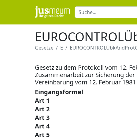
EUROCONTROLÜb
Gesetze
E
EUROCONTROLÜbkÄndProt
Gesetz zu dem Protokoll vom 12. F
Zusammenarbeit zur Sicherung der
Vereinbarung vom 12. Februar 1981
Eingangsformel
Art 1
Art 2
Art 3
Art 4
Art 5