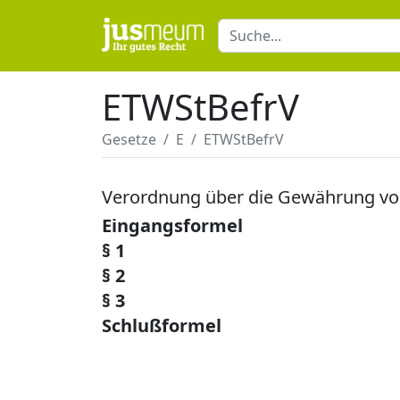
ETWStBefrV
Gesetze
E
ETWStBefrV
Verordnung über die Gewährung vo
Eingangsformel
§ 1
§ 2
§ 3
Schlußformel