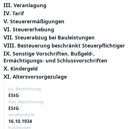
III.
Veranlagung
IV.
Tarif
V.
Steuerermäßigungen
VI.
Steuererhebung
VII.
Steuerabzug bei Bauleistungen
VIII.
Besteuerung beschränkt Steuerpflichtiger
IX.
Sonstige Vorschriften, Bußgeld-,
Ermächtigungs- und Schlussvorschriften
X.
Kindergeld
XI.
Altersvorsorgezulage
Jur. Bezeichnung
EStG
Pub. Bezeichnung
EStG
Veröffentlicht
16.10.1934
Fundstellen