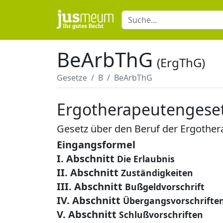
BeArbThG
(ErgThG)
Gesetze
B
BeArbThG
Ergotherapeutengese
Gesetz über den Beruf der Ergothe
Eingangsformel
I. Abschnitt
Die Erlaubnis
II. Abschnitt
Zuständigkeiten
III. Abschnitt
Bußgeldvorschrift
IV. Abschnitt
Übergangsvorschrifte
V. Abschnitt
Schlußvorschriften