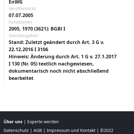
EnWG
Veröffentlicht
07.07.2005
Fundstellen
2005, 1970 (3621): BGBl I
Standangaben
Stand: Zuletzt geändert durch Art. 3 G v.
22.12.2016 I 3106
Hinweis: Änderung durch Art. 1 G v. 27.1.2017
I 130 (Nr. 05) textlich nachgewiesen,
dokumentarisch noch nicht abschließend
bearbeitet
Über uns
|
Experte werden
Datenschutz
|
AGB
|
Impressum und Kontakt
| ©2022