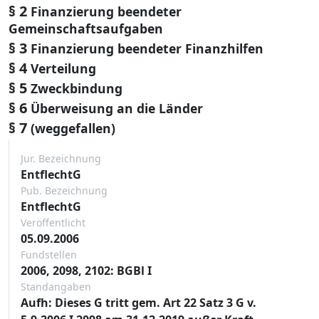
§ 2
Finanzierung beendeter
Gemeinschaftsaufgaben
§ 3
Finanzierung beendeter Finanzhilfen
§ 4
Verteilung
§ 5
Zweckbindung
§ 6
Überweisung an die Länder
§ 7
(weggefallen)
Jur. Bezeichnung
EntflechtG
Pub. Bezeichnung
EntflechtG
Veröffentlicht
05.09.2006
Fundstellen
2006, 2098, 2102: BGBl I
Standangaben
Aufh: Dieses G tritt gem. Art 22 Satz 3 G v.