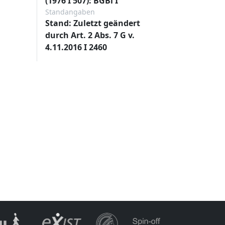
(1976 I 507): BGBl I
Standangaben
Stand: Zuletzt geändert
durch Art. 2 Abs. 7 G v.
4.11.2016 I 2460