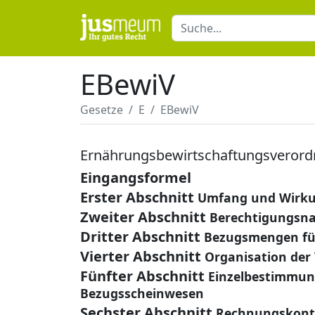
EBewiV
Gesetze
E
EBewiV
Ernährungsbewirtschaftungsveror
Eingangsformel
Erster Abschnitt
Umfang und Wirkun
Zweiter Abschnitt
Berechtigungsn
Dritter Abschnitt
Bezugsmengen fü
Vierter Abschnitt
Organisation der
Fünfter Abschnitt
Einzelbestimmun
Bezugsscheinwesen
Sechster Abschnitt
Rechnungskontr