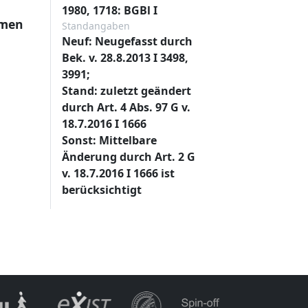
1980, 1718: BGBl I
hmen
Standangaben
Neuf: Neugefasst durch
Bek. v. 28.8.2013 I 3498,
3991;
Stand: zuletzt geändert
durch Art. 4 Abs. 97 G v.
18.7.2016 I 1666
Sonst: Mittelbare
Änderung durch Art. 2 G
v. 18.7.2016 I 1666 ist
berücksichtigt