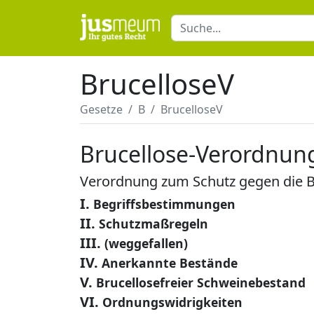
BrucelloseV
Gesetze
B
BrucelloseV
Brucellose-Verordnun
Verordnung zum Schutz gegen die Br
I.
Begriffsbestimmungen
II.
Schutzmaßregeln
III.
(weggefallen)
IV.
Anerkannte Bestände
V.
Brucellosefreier Schweinebestand
VI.
Ordnungswidrigkeiten