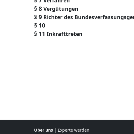
§ 7
Verfahren
§ 8
Vergütungen
§ 9
Richter des Bundesverfassungsger
§ 10
§ 11
Inkrafttreten
Über uns
|
Experte werden