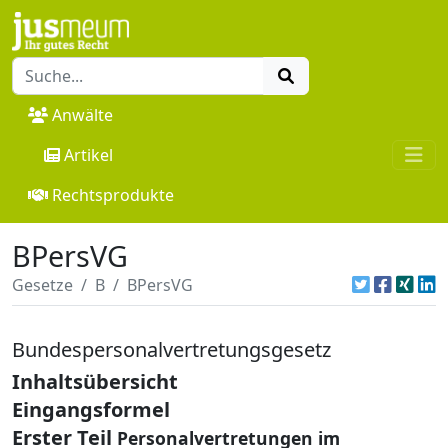
Anwälte
Artikel
Rechtsprodukte
BPersVG
Gesetze
B
BPersVG
Bundespersonalvertretungsgesetz
Inhaltsübersicht
Eingangsformel
Erster Teil
Personalvertretungen im