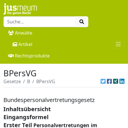
Anwälte
Artikel
Rechtsprodukte
BPersVG
Gesetze
B
BPersVG
Bundespersonalvertretungsgesetz
Inhaltsübersicht
Eingangsformel
Erster Teil
Personalvertretungen im