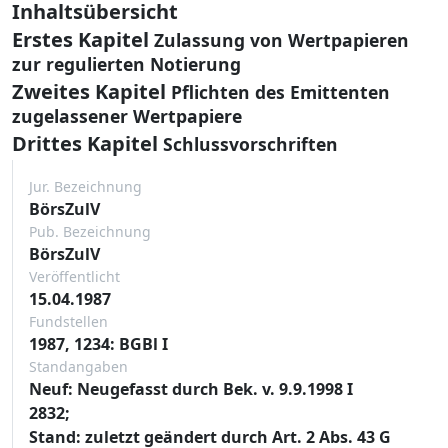
Inhaltsübersicht
Erstes Kapitel
Zulassung von Wertpapieren
zur regulierten Notierung
Zweites Kapitel
Pflichten des Emittenten
zugelassener Wertpapiere
Drittes Kapitel
Schlussvorschriften
Jur. Bezeichnung
BörsZulV
Pub. Bezeichnung
BörsZulV
Veröffentlicht
15.04.1987
Fundstellen
1987, 1234: BGBl I
Standangaben
Neuf: Neugefasst durch Bek. v. 9.9.1998 I
2832;
Stand: zuletzt geändert durch Art. 2 Abs. 43 G