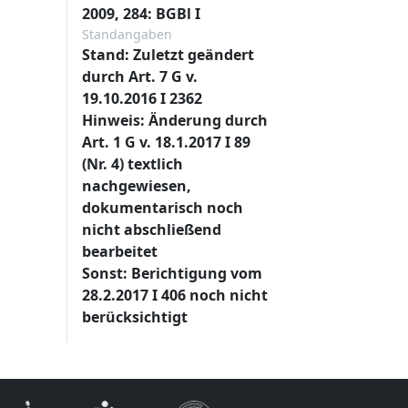
2009, 284: BGBl I
Standangaben
Stand: Zuletzt geändert
durch Art. 7 G v.
19.10.2016 I 2362
Hinweis: Änderung durch
Art. 1 G v. 18.1.2017 I 89
(Nr. 4) textlich
nachgewiesen,
dokumentarisch noch
nicht abschließend
bearbeitet
Sonst: Berichtigung vom
28.2.2017 I 406 noch nicht
berücksichtigt