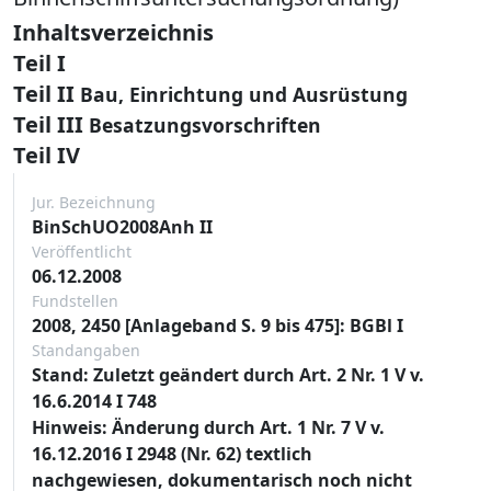
Inhaltsverzeichnis
Teil I
Teil II
Bau, Einrichtung und Ausrüstung
Teil III
Besatzungsvorschriften
Teil IV
Jur. Bezeichnung
BinSchUO2008Anh II
Veröffentlicht
06.12.2008
Fundstellen
2008, 2450 [Anlageband S. 9 bis 475]: BGBl I
Standangaben
Stand: Zuletzt geändert durch Art. 2 Nr. 1 V v.
16.6.2014 I 748
Hinweis: Änderung durch Art. 1 Nr. 7 V v.
16.12.2016 I 2948 (Nr. 62) textlich
nachgewiesen, dokumentarisch noch nicht