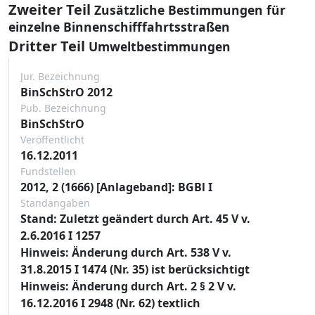
Zweiter Teil
Zusätzliche Bestimmungen für
einzelne Binnenschifffahrtsstraßen
Dritter Teil
Umweltbestimmungen
Jur. Bezeichnung
BinSchStrO 2012
Pub. Bezeichnung
BinSchStrO
Veröffentlicht
16.12.2011
Fundstellen
2012, 2 (1666) [Anlageband]: BGBl I
Standangaben
Stand: Zuletzt geändert durch Art. 45 V v.
2.6.2016 I 1257
Hinweis: Änderung durch Art. 538 V v.
31.8.2015 I 1474 (Nr. 35) ist berücksichtigt
Hinweis: Änderung durch Art. 2 § 2 V v.
16.12.2016 I 2948 (Nr. 62) textlich