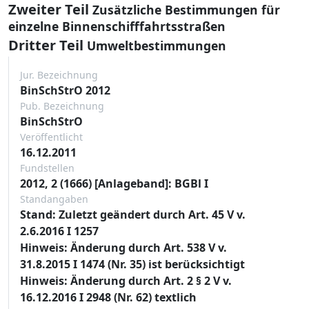
Zweiter Teil
Zusätzliche Bestimmungen für
einzelne Binnenschifffahrtsstraßen
Dritter Teil
Umweltbestimmungen
Jur. Bezeichnung
BinSchStrO 2012
Pub. Bezeichnung
BinSchStrO
Veröffentlicht
16.12.2011
Fundstellen
2012, 2 (1666) [Anlageband]: BGBl I
Standangaben
Stand: Zuletzt geändert durch Art. 45 V v.
2.6.2016 I 1257
Hinweis: Änderung durch Art. 538 V v.
31.8.2015 I 1474 (Nr. 35) ist berücksichtigt
Hinweis: Änderung durch Art. 2 § 2 V v.
16.12.2016 I 2948 (Nr. 62) textlich