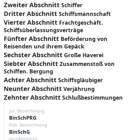
Zweiter Abschnitt
Schiffer
Dritter Abschnitt
Schiffsmannschaft
Vierter Abschnitt
Frachtgeschäft.
Schiffsüberlassungsverträge
Fünfter Abschnitt
Beförderung von
Reisenden und ihrem Gepäck
Sechster Abschnitt
Große Haverei
Siebter Abschnitt
Zusammenstoß von
Schiffen. Bergung
Achter Abschnitt
Schiffsgläubiger
Neunter Abschnitt
Verjährung
Zehnter Abschnitt
Schlußbestimmungen
Jur. Bezeichnung
BinSchPRG
Pub. Bezeichnung
BinSchG
Veröffentlicht