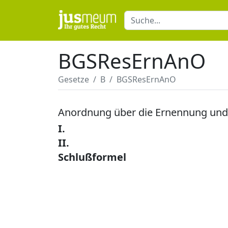
BGSResErnAnO
Gesetze
B
BGSResErnAnO
Anordnung über die Ernennung und 
I.
II.
Schlußformel