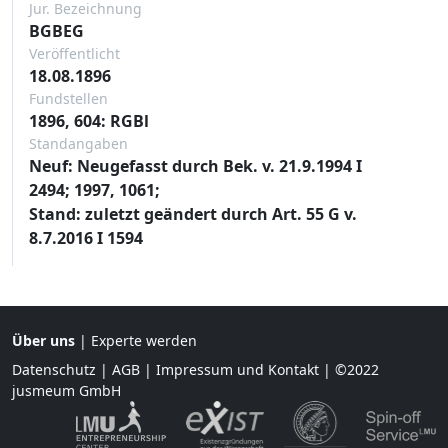
Jur. Bezeichnung
BGBEG
Veröffentlicht
18.08.1896
Fundstellen
1896, 604: RGBl
Standangaben
Neuf: Neugefasst durch Bek. v. 21.9.1994 I
2494; 1997, 1061;
Stand: zuletzt geändert durch Art. 55 G v.
8.7.2016 I 1594
Über uns
|
Experte werden
Datenschutz
|
AGB
|
Impressum und Kontakt
| ©2022
jusmeum GmbH