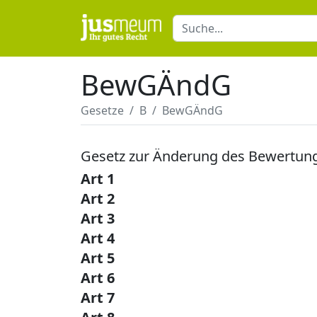
BewGÄndG
Gesetze
B
BewGÄndG
Gesetz zur Änderung des Bewertun
Art 1
Art 2
Art 3
Art 4
Art 5
Art 6
Art 7