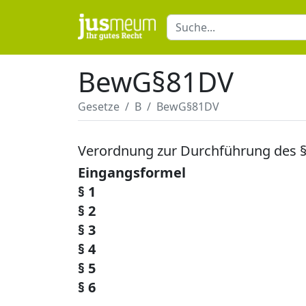
BewG§81DV
Gesetze
B
BewG§81DV
Verordnung zur Durchführung des 
Eingangsformel
§ 1
§ 2
§ 3
§ 4
§ 5
§ 6