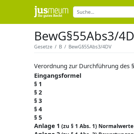
BewG§55Abs3/4
Gesetze
B
BewG§55Abs3/4DV
Verordnung zur Durchführung des §
Eingangsformel
§ 1
§ 2
§ 3
§ 4
§ 5
Anlage 1
(zu § 1 Abs. 1) Normalwerte