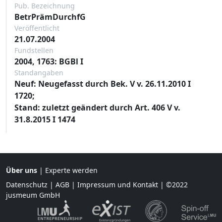
Pub. Bezeichnung
BetrPrämDurchfG
Veröffentlicht
21.07.2004
Fundstellen
2004, 1763: BGBl I
Standangaben
Neuf: Neugefasst durch Bek. V v. 26.11.2010 I
1720;
Stand: zuletzt geändert durch Art. 406 V v.
31.8.2015 I 1474
Über uns
|
Experte werden
Datenschutz
|
AGB
|
Impressum und Kontakt
| ©2022
jusmeum GmbH