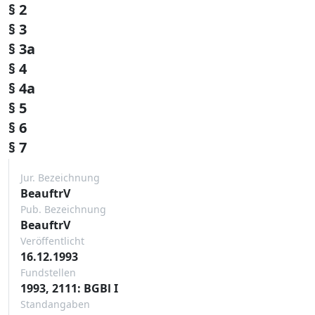
§ 2
§ 3
§ 3a
§ 4
§ 4a
§ 5
§ 6
§ 7
Jur. Bezeichnung
BeauftrV
Pub. Bezeichnung
BeauftrV
Veröffentlicht
16.12.1993
Fundstellen
1993, 2111: BGBl I
Standangaben