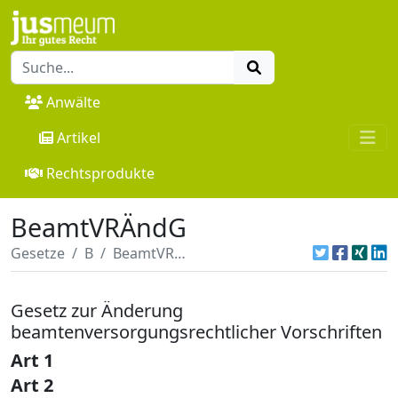
Anwälte
Artikel
Rechtsprodukte
BeamtVRÄndG
Gesetze
B
BeamtVRÄndG
Gesetz zur Änderung
beamtenversorgungsrechtlicher Vorschriften
Art 1
Art 2