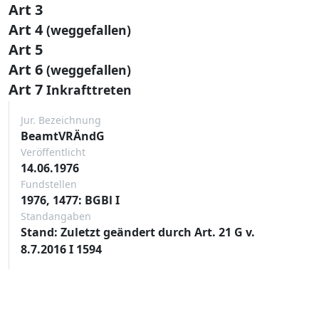
Art 3
Art 4
(weggefallen)
Art 5
Art 6
(weggefallen)
Art 7
Inkrafttreten
Jur. Bezeichnung
BeamtVRÄndG
Veröffentlicht
14.06.1976
Fundstellen
1976, 1477: BGBl I
Standangaben
Stand: Zuletzt geändert durch Art. 21 G v.
8.7.2016 I 1594