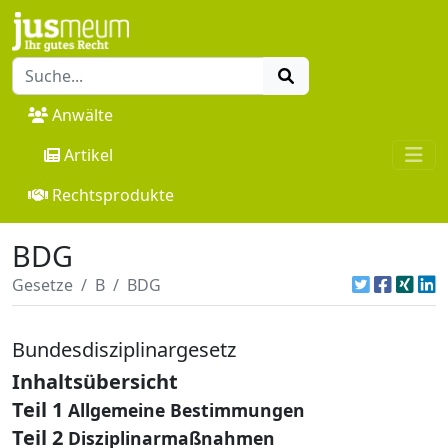
Anwälte
Artikel
Rechtsprodukte
BDG
Gesetze
B
BDG
Bundesdisziplinargesetz
Inhaltsübersicht
Teil 1
Allgemeine Bestimmungen
Teil 2
Disziplinarmaßnahmen