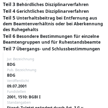
Teil 3
Behördliches Disziplinarverfahren
Teil 4
Gerichtliches Disziplinarverfahren
Teil 5
Unterhaltsbeitrag bei Entfernung aus
dem Beamtenverhältnis oder bei Aberkennung
des Ruhegehalts
Teil 6
Besondere Bestimmungen für einzelne
Beamtengruppen und für Ruhestandsbeamte
Teil 7
Übergangs- und Schlussbestimmungen
Jur. Bezeichnung
BDG
Pub. Bezeichnung
BDG
Veröffentlicht
09.07.2001
Fundstellen
2001, 1510: BGBl I
Standangaben
Stand: Zuletzt geändert durch Art. 3 G v.