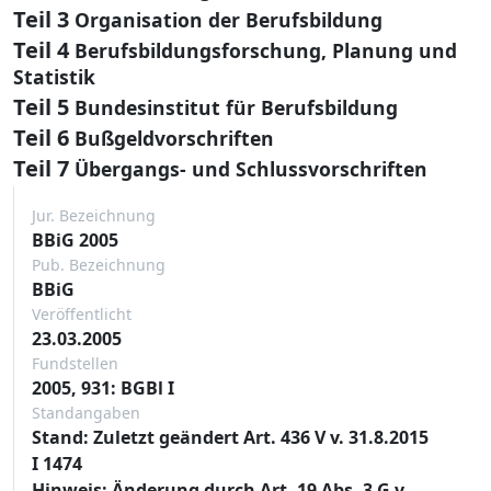
Teil 3
Organisation der Berufsbildung
Teil 4
Berufsbildungsforschung, Planung und
Statistik
Teil 5
Bundesinstitut für Berufsbildung
Teil 6
Bußgeldvorschriften
Teil 7
Übergangs- und Schlussvorschriften
Jur. Bezeichnung
BBiG 2005
Pub. Bezeichnung
BBiG
Veröffentlicht
23.03.2005
Fundstellen
2005, 931: BGBl I
Standangaben
Stand: Zuletzt geändert Art. 436 V v. 31.8.2015
I 1474
Hinweis: Änderung durch Art. 19 Abs. 3 G v.