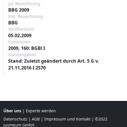
Jur. Bezeichnung
BBG 2009
Pub. Bezeichnung
BBG
Veröffentlicht
05.02.2009
Fundstellen
2009, 160: BGBl I
Standangaben
Stand: Zuletzt geändert durch Art. 5 G v.
21.11.2016 I 2570
Über uns
|
Experte werden
Datenschutz
|
AGB
|
Impressum und Kontakt
| ©2022
jusmeum GmbH