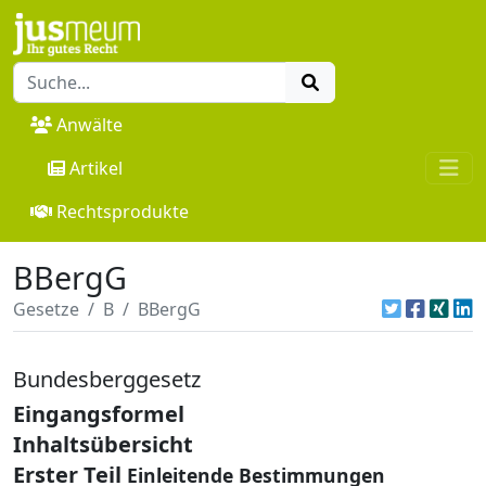
Anwälte
Artikel
Rechtsprodukte
BBergG
Gesetze
B
BBergG
Bundesberggesetz
Eingangsformel
Inhaltsübersicht
Erster Teil
Einleitende Bestimmungen