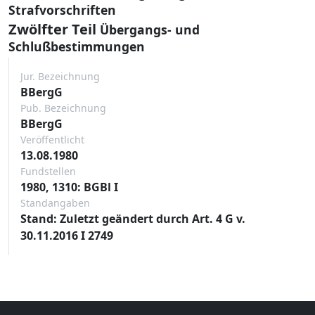
Strafvorschriften
Zwölfter Teil
Übergangs- und
Schlußbestimmungen
Jur. Bezeichnung
BBergG
Pub. Bezeichnung
BBergG
Veröffentlicht
13.08.1980
Fundstellen
1980, 1310: BGBl I
Standangaben
Stand: Zuletzt geändert durch Art. 4 G v.
30.11.2016 I 2749